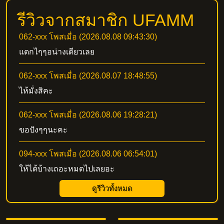
รีวิวจากสมาชิก
UFAMM
062-xxx
โพสเมื่อ (
2026.08.08 09:43:30
)
แดกไๆๆอน่างเดียวเลย
062-xxx
โพสเมื่อ (
2026.08.07 18:48:55
)
ไห้มั่งสิคะ
062-xxx
โพสเมื่อ (
2026.08.06 19:28:21
)
ขอปังๆๆนะคะ
094-xxx
โพสเมื่อ (
2026.08.06 06:54:01
)
ให้ได้บ้างเถอะหมดไปเลยอะ
ดูรีวิวทั้งหมด
094-xxx
โพสเมื่อ (
2026.08.05 01:44:09
)
หมดดากคือเก่า