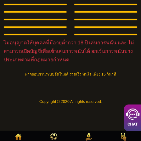
062-xxx
โพสเมื่อ (
2026.08.04 20:10:41
)
ไห้มั่งเถอะคะระบบก็้ช้า
094-xxx
โพสเมื่อ (
2026.08.04 01:16:21
)
หมดกากตามเคยย
ไม่อนุญาตให้บุคคลที่มีอายุตํ่ากว่า 18 ปี เล่นการพนัน และ ไม่
สามารถเปิดบัญชีเพื่อเข้าเล่นการพนันได้ ยกเว้นการพนันบาง
094-xxx
โพสเมื่อ (
2026.08.03 00:39:41
)
ประเภทตามที่กฎหมายกำหนด
ให้กูได้หนอย
ฝากถอนผ่านระบบอัตโนมัติ รวดเร็ว ทันใจ เพียง 15 วินาที
062-xxx
โพสเมื่อ (
2026.08.01 22:09:32
)
ไห้ได้มั่งสิคะ
Copyright © 2020 All rights reserved.
094-xxx
โพสเมื่อ (
2026.07.31 17:26:44
)
ให้ได้หน่อยเถอะ
063-xxx
โพสเมื่อ (
2026.07.31 00:16:01
)
แอะไม่เท่าไหร่หรอกนะ