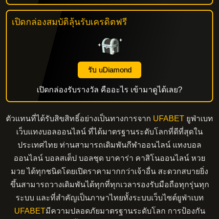
เปิดกล่องสมบัติลุ้นรับเครดิตฟรี
รับ uDiamond
เปิดกล่องรับรางวัล คืออะไร เข้ามาดูได้เลย?
ตัวแทนที่ได้รับสิขสิทธิ์อย่างเป็นทางการจาก
UFABET
ยูฟ่าเบท
เว็บแทงบอลออนไลน์ ที่ได้มาตรฐานระดับโลกที่ดีที่สุดใน
ประเทศไทย ท่านสามารถเดิมพันกีฬาออนไลน์ แทงบอล
ออนไลน์ บอลสเต็ป บอลชุด บาคาร่า คาสิโนออนไลน์ หวย
มวย ได้ทุกชนิดโดยเปิดราคามากกว่าเจ้าอื่น สะดวกสบายยิ่ง
ขึ้นสามารถวางเดิมพันได้ทุกที่ทุกเวลารองรับมือถือทุกรุ่นทุก
ระบบ และที่สำคัญเป็นภาษาไทยทั้งระบบเว็บไซต์ยูฟ่าเบท
UFABET
มีความปลอดภัยมาตรฐานระดับโลก การป้องกัน